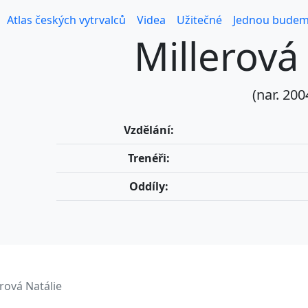
Atlas českých vytrvalců
Videa
Užitečné
Jednou budem
Millerová
(nar. 200
Vzdělání:
Trenéři:
Oddíly:
erová Natálie