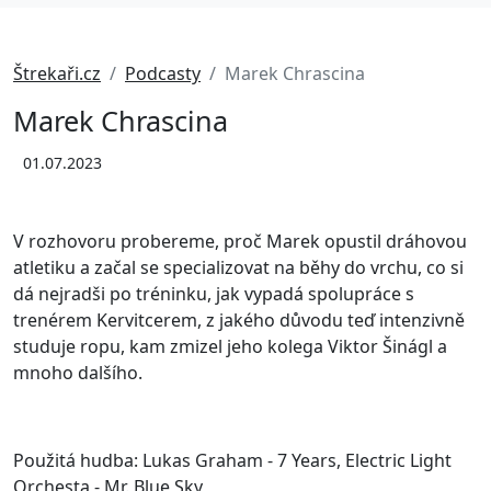
Štrekaři.cz
Podcasty
Marek Chrascina
Marek Chrascina
01.07.2023
V rozhovoru probereme, proč Marek opustil dráhovou
atletiku a začal se specializovat na běhy do vrchu, co si
dá nejradši po tréninku, jak vypadá spolupráce s
trenérem Kervitcerem, z jakého důvodu teď intenzivně
studuje ropu, kam zmizel jeho kolega Viktor Šinágl a
mnoho dalšího.
Použitá hudba: Lukas Graham - 7 Years, Electric Light
Orchesta - Mr. Blue Sky