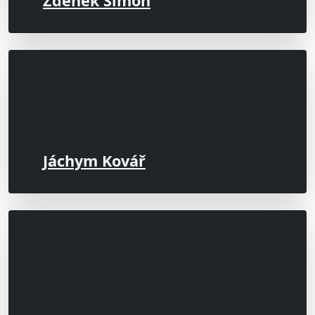
Zdeněk Simon
Jáchym Kovář