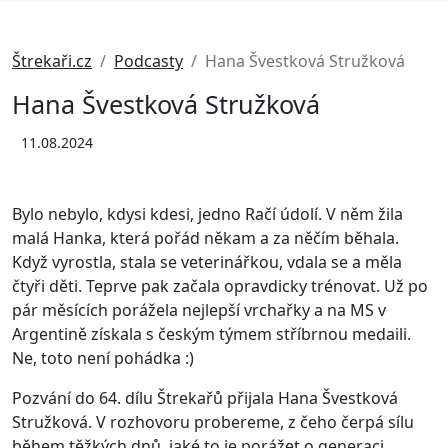
Štrekaři.cz
Podcasty
Hana Švestková Stružková
Hana Švestková Stružková
11.08.2024
Bylo nebylo, kdysi kdesi, jedno Račí údolí. V něm žila
malá Hanka, která pořád někam a za něčím běhala.
Když vyrostla, stala se veterinářkou, vdala se a měla
čtyři děti. Teprve pak začala opravdicky trénovat. Už po
pár měsících porážela nejlepší vrchařky a na MS v
Argentině získala s českým týmem stříbrnou medaili.
Ne, toto není pohádka :)
Pozvání do 64. dílu Štrekařů přijala Hana Švestková
Stružková. V rozhovoru probereme, z čeho čerpá sílu
během těžkých dnů, jaké to je porážet o generaci