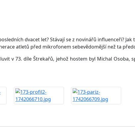
posledních dvacet let? Stávají se z novinářů influenceři? Jak
enerace atletů před mikrofonem sebevědomější než ta před
t v 73. díle Štrekařů, jehož hostem byl Michal Osoba, sp