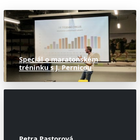
Speciál o maratonském
tréninku s J. Pernicou
Petra Pastorová