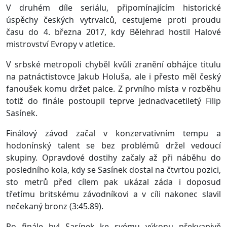
V druhém díle seriálu, připomínajícím historické
úspěchy českých vytrvalců, cestujeme proti proudu
času do 4. března 2017, kdy Bělehrad hostil Halové
mistrovství Evropy v atletice.
V srbské metropoli chyběl kvůli zranění obhájce titulu
na patnáctistovce Jakub Holuša, ale i přesto měl český
fanoušek komu držet palce. Z prvního místa v rozběhu
totiž do finále postoupil teprve jednadvacetiletý Filip
Sasínek.
Finálový závod začal v konzervativním tempu a
hodonínský talent se bez problémů držel vedoucí
skupiny. Opravdové dostihy začaly až při náběhu do
posledního kola, kdy se Sasínek dostal na čtvrtou pozici,
sto metrů před cílem pak ukázal záda i doposud
třetímu britskému závodníkovi a v cíli nakonec slavil
nečekaný bronz (3:45.89).
Po finále byl Sasínek ke svému výkonu překvapivě